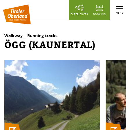
table of content
Ögg (Kaunertal)
Similar Tours
MENU
EXPERIENCES
BOOKING
Walkway | Running tracks
ÖGG (KAUNERTAL)