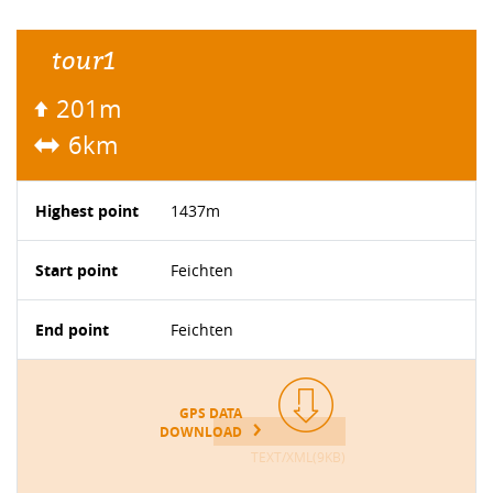
tour1
201m
6km
Highest point
1437m
Start point
Feichten
End point
Feichten
GPS DATA
DOWNLOAD
TEXT/XML(9KB)