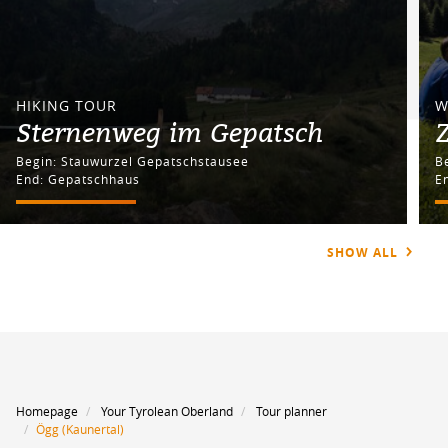
HIKING TOUR
W
Sternenweg im Gepatsch
Begin: Stauwurzel Gepatschstausee
End: Gepatschhaus
En
SHOW ALL
Homepage
Your Tyrolean Oberland
Tour planner
Ögg (Kaunertal)