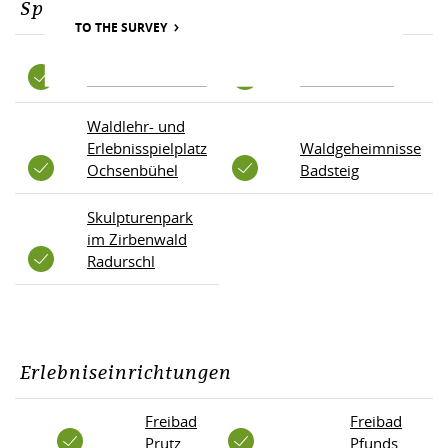
Spielplätze & Themenwege
TO THE SURVEY
In Preparation
Bibis
Bibis Wasserkraft
Märchenwald
Waldlehr- und
Erlebnisspielplatz
Waldgeheimnisse
Ochsenbühel
Badsteig
Skulpturenpark
im Zirbenwald
Radurschl
Erlebniseinrichtungen
Freibad
Freibad
Prutz
Pfunds