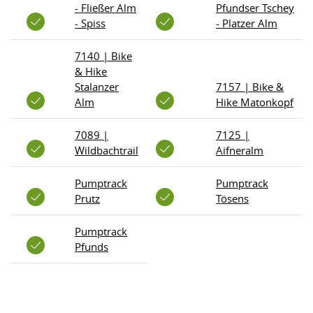
- Fließer Alm
Pfundser Tschey
Open
Masnerkopfbahn
Lawensba
- Spiss
- Platzer Alm
Closed
Königsleithebahn
Arrezjoch
In Preparation
7140 | Bike
& Hike
Zwölferbahn
Sattelbahn
Stalanzer
7157 | Bike &
Alm
Hike Matonkopf
Obere
Rastbahn
Scheidbah
7089 |
7125 |
Wildbachtrail
Aifneralm
Laustalbahn
4-SB Alpko
Pumptrack
Pumptrack
Prutz
Tösens
Puinzbahn
Planseggb
Pumptrack
Förderban
Pfunds
Scheidbahn
Fiss
Familienb
Schöngampbahn
Gampen