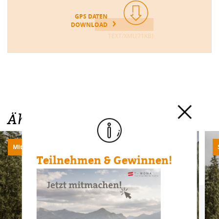
GPS DATEN
DOWNLOAD
TEXT/XML(71KB)
Ähnliche Touren
Mittel
740m | 11.4km
Teilnehmen & Gewinnen!