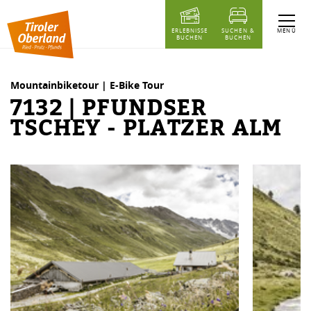
Inhaltstabelle
7132 | Pfundser Tschey - Platzer Alm
Ähnliche Touren
MENÜ
ERLEBNISSE
SUCHEN &
BUCHEN
BUCHEN
Mountainbiketour | E-Bike Tour
7132 | PFUNDSER
TSCHEY - PLATZER ALM