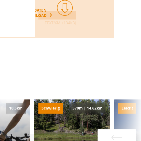
GPS DATEN
DOWNLOAD
TEXT/XML(134KB)
10.5km
Schwierig
570m | 14.62km
Leicht