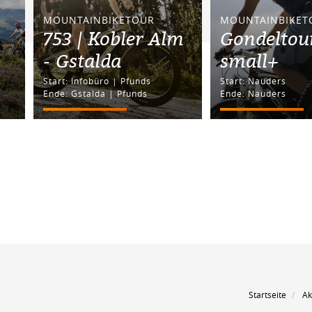
MOUNTAINBIKETOUR
MOUNTAINBIKET
753 | Kobler Alm
Gondeltou
- Gstalda
small+
Start: Infobüro | Pfunds
Start: Nauders
Ende: Gstalda | Pfunds
Ende: Nauders
Startseite
Ak