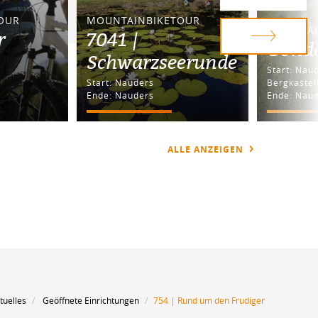
OUR
MOUNTAINBIKETOUR
MOUNTAI
r
7041 |
Gonde
Schwarzseerunde
Start: Nauders / Talstation
Start: Nauders
Bergkastel
Ende: Nauders
Ende: Nau
ALLE ANZEIGEN
tuelles
Geöffnete Einrichtungen
754 | Rund um den Frudiger