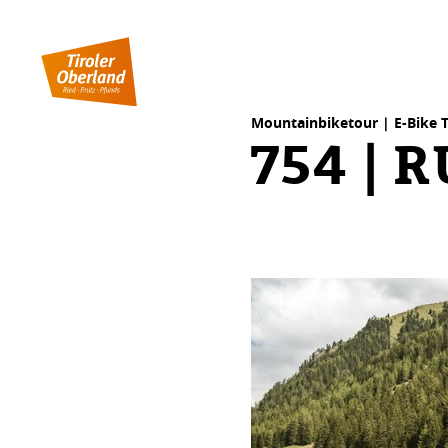
Inhaltstabelle
754 | Rund um den Frudiger
Ähnliche Touren
Mountainbiketour | E-Bike 
754 |