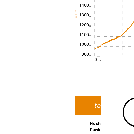
1400
Höhe
1300
1200
1100
1000
900
0
1.2
tour1
Höchster
Punkt