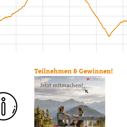
2
3.7
6
6.7
4.
Strecke
Teilnehmen & Gewinnen!
1020m
2
1722m