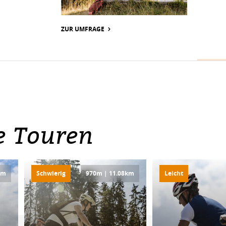
Kreisverkehr | Pfunds Dorf
ZUR UMFRAGE
Kreisverkehr | Pfunds Dorf
e Touren
km
Schwierig
970m | 11.08km
Leicht