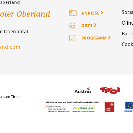
 Oberland
roler Oberland
Socia
ANREISE
Öffn
ORTE
im Oberinntal
Barri
PROGRAMM
Cook
land.com
sraum Tiroler