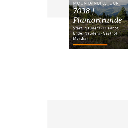
MOUNTAINBIKETOUR
7038 |
Plamortrunde
Start: Nauders (Friedhof)
Ende: Nauders (Gasthof
Martha)