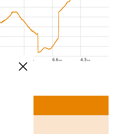
5
2.5
6.6
4.3
3.27km