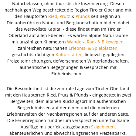
Naturbelassen, ohne touristische Inszenierung. Diesen
nachhaltigen Weg beschreitet die Region Tiroler Oberland mit
den Hauptorten
Ried
,
Prutz
&
Pfunds
seit Beginn an.
Die unberührten Natur- und Berglandschaften bilden dabei
das wertvollste Kapital - diese findet man im Tiroler
Oberland auf allen Ebenen. Es warten alpine Naturräume
mit unzähligen Kilometern
Wander
-,
Rad- & Bikewegen
,
zahlreichen naturnahen
Erlebnis- & Spielplätzen
,
geschichtsträchtigen
Kulturstätten
, liebevoll gepflegten
Freizeiteinrichtungen, tiefverschneiten Winterlandschaften,
authentischen Begegnungen & Gesprächen mit
Einheimischen...
Die Besonderheit ist die zentrale Lage vom Tiroler Oberland
mit den Hauptorten Ried, Prutz & Pfunds - eingebettet in zwei
Bergwelten, dem alpinen Rückzugsort mit authentischen
Bergerlebnissen auf der einen und die modernen
Erlebniswelten der Nachbarregionen auf der anderen Seite.
Die Ferienregionen rundherum versprechen unterhaltsame
Ausflüge mit perfekt ausgebauten
Skigebieten
,
abenteuerlichen und abwechslungsreichen Freizeitparks,