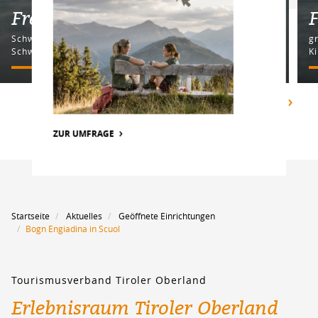
Freibad Pfunds
F
Schwimmbecken | Wasserrutsche | Planschbecken |
g
Schwimmen
K
ALLE ANZEIGEN
ZUR UMFRAGE
Startseite
Aktuelles
Geöffnete Einrichtungen
Bogn Engiadina in Scuol
Tourismusverband Tiroler Oberland
Erlebnisraum Tiroler Oberland