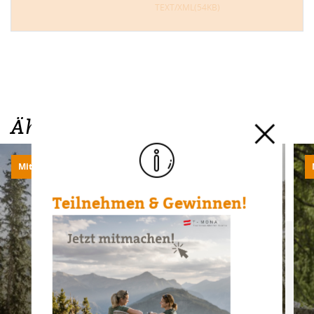
TEXT/XML(54KB)
Ähnliche Touren
Mittel
560m | 4.9km
Teilnehmen & Gewinnen!