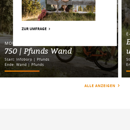
ZUR UMFRAGE
E
MOUNTAINBIKETOUR
750 | Pfunds Wand
Start: Infobüro | Pfunds
Ende: Wand | Pfunds
E
ALLE ANZEIGEN