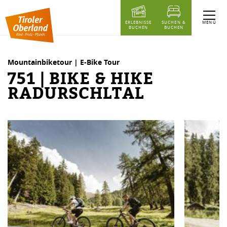
Inhaltstabelle
751 | Bike & Hike Radurschltal
Ähnliche Touren
MENÜ
ERLEBNISSE
SUCHEN &
BUCHEN
BUCHEN
Mountainbiketour | E-Bike Tour
751 | BIKE & HIKE
RADURSCHLTAL