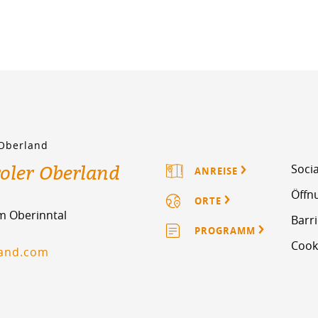
 Oberland
roler Oberland
Socia
ANREISE
Öffn
ORTE
im Oberinntal
Barri
PROGRAMM
Cook
land.com