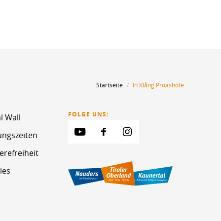
Startseite
In.Klång Proashöfe
FOLGE UNS:
l Wall
ungszeiten
erefreiheit
ies