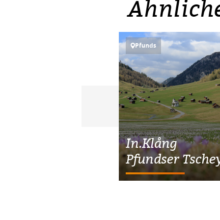
Ähnlich
Pfunds
In.Klång
Pfundser Tsche