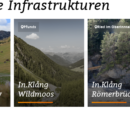
e Infrastrukturen
Pfunds
Ried im Oberinnta
In.Klång
In.Klång
y
Wildmoos
Römerbrü