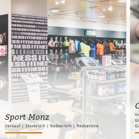
Sport Monz
V
Gr
Verkauf | Skiverleih | Radverleih | Radservice
G