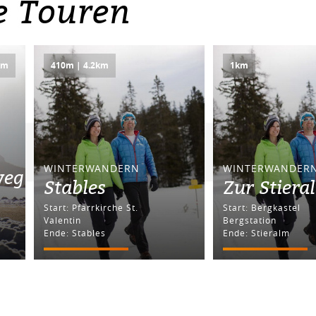
e Touren
km
410m | 4.2km
1km
WINTERWANDERN
WINTERWANDER
weg
Stables
Zur Stiera
Start: Pfarrkirche St.
Start: Bergkastel
Valentin
Bergstation
Ende: Stables
Ende: Stieralm