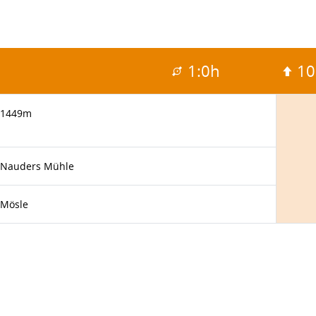
1:0h
1
1449m
Nauders Mühle
Mösle