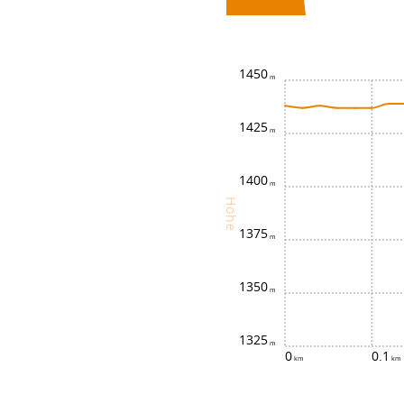
1450
1425
1400
Höhe
1375
1350
1325
0
0.1