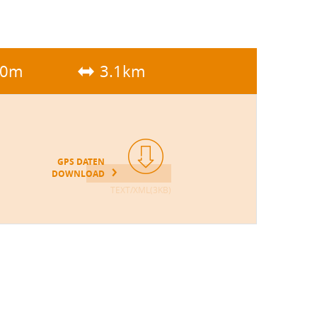
00m
3.1km
GPS DATEN
DOWNLOAD
TEXT/XML(3KB)