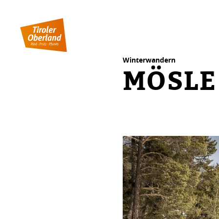
Inhaltstabelle
Mösle
Ähnliche Touren
Winterwandern
MÖSLE