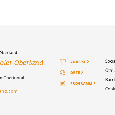
 Oberland
roler Oberland
Socia
ANREISE
Öffn
ORTE
im Oberinntal
Barri
PROGRAMM
Cook
land.com