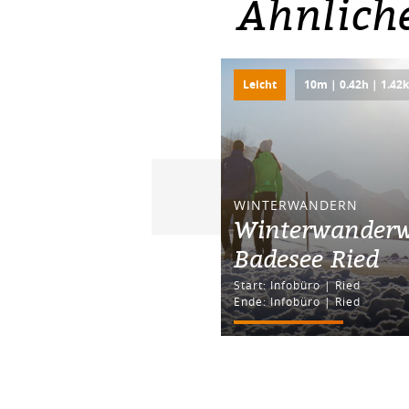
Ähnlich
Leicht
10m | 0.42h | 1.42
WINTERWANDERN
Winterwander
Badesee Ried
Start: Infobüro | Ried
Ende: Infobüro | Ried