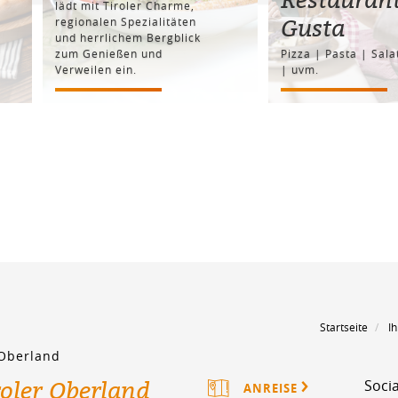
lädt mit Tiroler Charme,
Gusta
regionalen Spezialitäten
und herrlichem Bergblick
zum Genießen und
Pizza | Pasta | Sala
Verweilen ein.
| uvm.
Startseite
Ih
 Oberland
roler Oberland
Socia
ANREISE