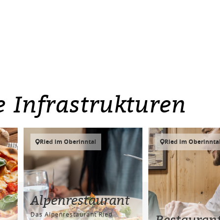
e Infrastrukturen
Ried im Oberinntal
Ried im Oberinnta
Alpenrestaurant
Das Alpenrestaurant Ried
Restauran