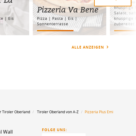
Prutz erwa
Pizzeria Va Bene
knusprige P
Salate, saf
te | Eis
Pizza | Pasta | Eis |
knusprige 
Sonnenterrasse
zubereitet 
ALLE ANZEIGEN
r Tiroler Oberland
Tiroler Oberland von A-Z
Pizzeria Plus Emi
FOLGE UNS:
l Wall