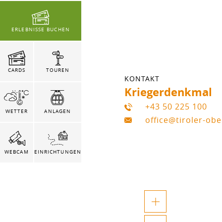
ERLEBNISSE BUCHEN
CARDS
TOUREN
KONTAKT
Kriegerdenkmal
+43 50 225 100
WETTER
ANLAGEN
office@tiroler-ob
WEBCAM
EINRICHTUNGEN