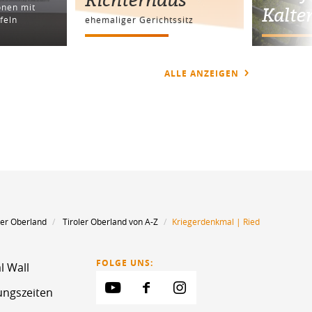
onen mit
Kalte
feln
ehemaliger Gerichtssitz
ALLE ANZEIGEN
oler Oberland
Tiroler Oberland von A-Z
Kriegerdenkmal | Ried
FOLGE UNS:
l Wall
ungszeiten