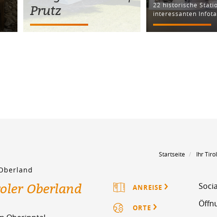
22 historische Stati
Prutz
interessanten Infota
Startseite
Ihr Tir
 Oberland
roler Oberland
Socia
ANREISE
Öffn
ORTE