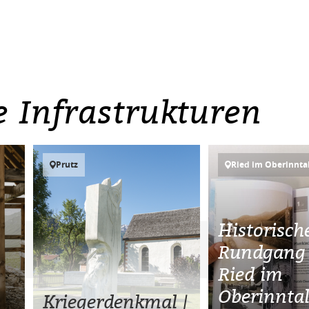
e Infrastrukturen
Prutz
Ried im Oberinnta
Historisch
Rundgang 
Ried im
Oberinnta
Kriegerdenkmal |