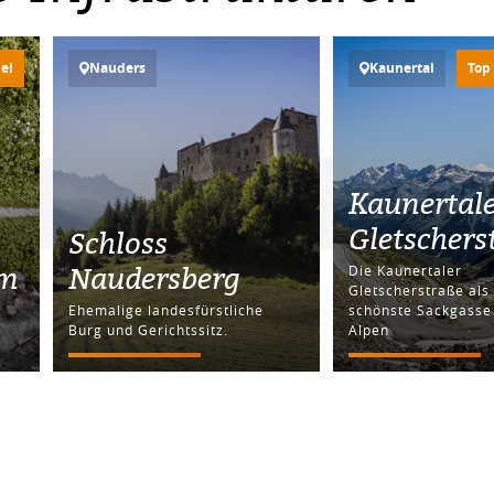
iel
Nauders
Kaunertal
Top
Kaunertal
Gletschers
Schloss
mm
Naudersberg
Die Kaunertaler
Gletscherstraße als
Ehemalige landesfürstliche
schönste Sackgasse
Burg und Gerichtssitz.
Alpen