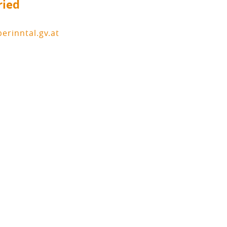
ried
rinntal.gv.at