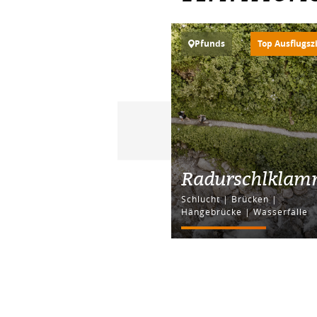
Pfunds
Top Ausflugsz
Radurschlkla
Schlucht | Brücken |
Hängebrücke | Wasserfälle