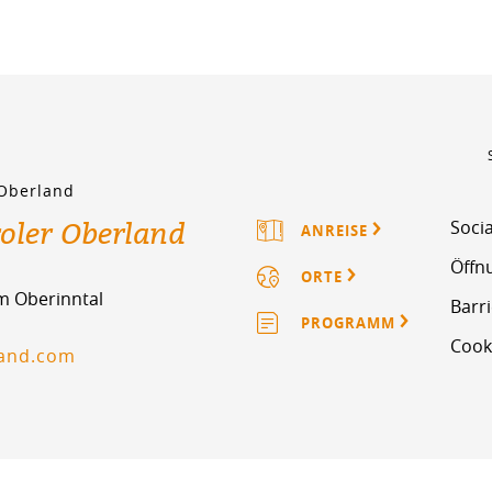
 Oberland
roler Oberland
Socia
ANREISE
Öffn
ORTE
im Oberinntal
Barri
PROGRAMM
Cook
land.com