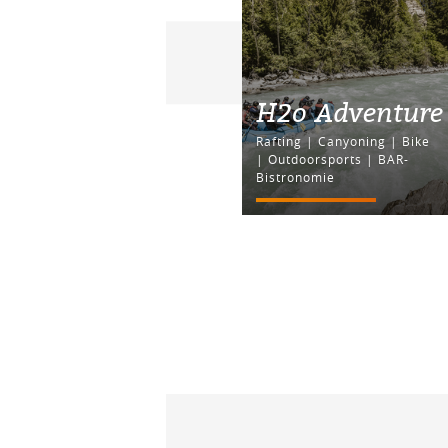
H2o Adventure
Rafting | Canyoning | Bike
| Outdoorsports | BAR-
Bistronomie