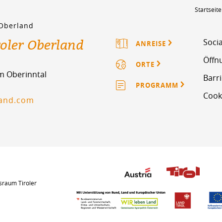
Startseite
 Oberland
roler Oberland
Socia
ANREISE
Öffn
ORTE
im Oberinntal
Barri
PROGRAMM
Cook
land.com
sraum Tiroler