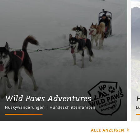
Wild Paws Adventures
F
Huskywanderungen | Hundeschlittenfahrten
L
ALLE ANZEIGEN