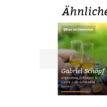
Ähnlich
Ried im Oberinntal
Gabriel Schöpf
angesetzte Schnäpse &
Liköre | verschiedene
Sorten