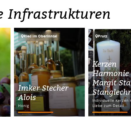
e Infrastrukturen
Ried im Oberinntal
Prutz
Kerzen
Harmonie
Margit Sta
Imker Stecher
Stanglech
Alois
Individuelle Kerzen 
Honig
Liebe zum Detail