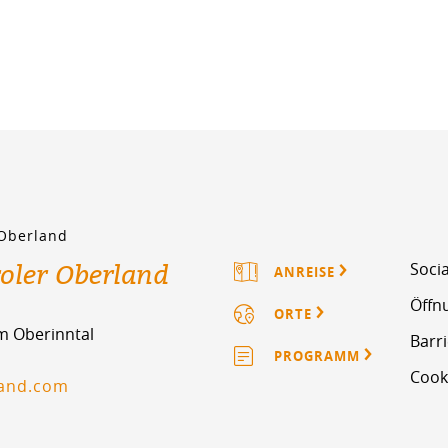
 Oberland
roler Oberland
Socia
ANREISE
Öffn
ORTE
im Oberinntal
Barri
PROGRAMM
Cook
land.com