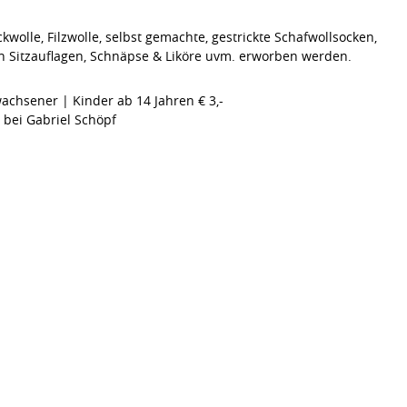
wolle, Filzwolle, selbst gemachte, gestrickte Schafwollsocken,
h Sitzauflagen, Schnäpse & Liköre uvm. erworben werden.
wachsener | Kinder ab 14 Jahren € 3,-
 bei Gabriel Schöpf