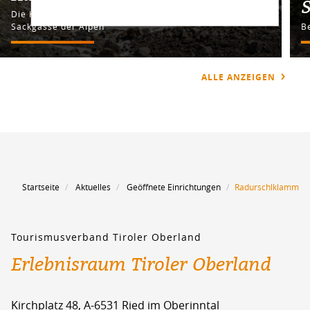
Die Kaunertaler Gletscherstraße als schönste
Sackgasse der Alpen
B
ALLE ANZEIGEN
Startseite
Aktuelles
Geöffnete Einrichtungen
Radurschlklamm
Tourismusverband Tiroler Oberland
Erlebnisraum Tiroler Oberland
Kirchplatz 48, A-6531 Ried im Oberinntal