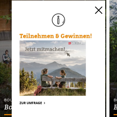
Teilnehmen & Gewinnen!
BOULDERN
B
ZUR UMFRAGE
Bouldergebiet Höll