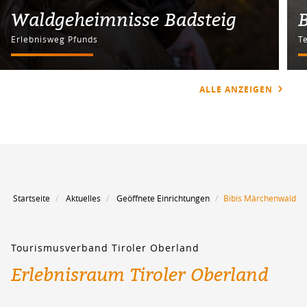
Waldgeheimnisse Badsteig
B
Erlebnisweg Pfunds
T
ALLE ANZEIGEN
Startseite
Aktuelles
Geöffnete Einrichtungen
Bibis Märchenwald
Tourismusverband Tiroler Oberland
Erlebnisraum Tiroler Oberland