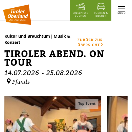
Inhaltstabelle
Tiroler Abend. on Tour
Termine
Ähnliche Events
MENÜ
ERLEBNISSE
SUCHEN &
BUCHEN
BUCHEN
Kultur und Brauchtum| Musik &
ZURÜCK ZUR
Konzert
ÜBERSICHT
TIROLER ABEND. ON
TOUR
14.07.2026
-
25.08.2026
Pfunds
Top Event