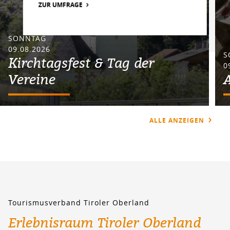
ZUR UMFRAGE
SONNTAG
09.08.2026
S
Kirchtagsfest & Tag der
0
Vereine
ALLE ANZEIGEN
Tourismusverband Tiroler Oberland
Erlebnisraum Tiroler Oberland