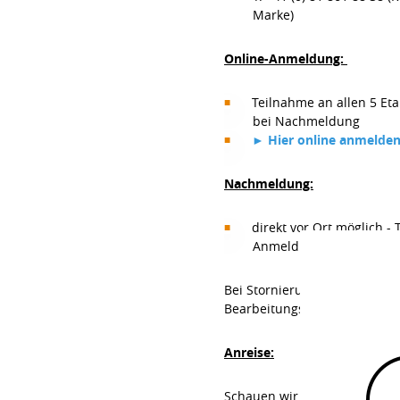
Marke)
Online-Anmeldung:
Teilnahme an allen 5 Eta
bei Nachmeldung
► Hier online anmelde
Nachmeldung:
direkt vor Ort möglich -
Anmeldung vor Ort
Bei Stornierung der Anmeldu
Bearbeitungsgebühr einbehalt
Anreise:
Schauen wir gemeinsam auf un