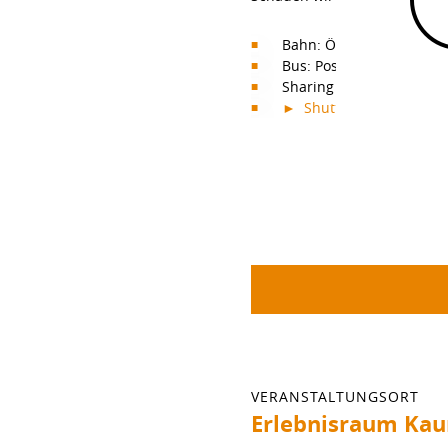
Bahn: ÖBB (Landeck-Zams
Bus: Postbus (Landeck-Z
Sharing is Caring: Mitfa
► Shuttle buchen
VERANSTALTUNGSORT
Erlebnisraum Kau