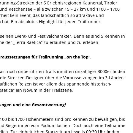
lrunning-Strecken der 5 Erlebnisregionen Kaunertal, Tiroler
und Reschensee – alle zwischen 15 – 27 km und 1100 – 1700
rheit kein Event, das landschaftlich so attraktive und
hat. Ein absolutes Highlight für jeden Trailrunner.
 seinen Event- und Festivalcharakter. Denn es sind 5 Rennen in
e der „Terra Raetica“ zu erlaufen und zu erleben.
raussetzungen für Trailrunning „on the Top“.
 fast noch unberührten Trails inmitten unzähliger 3000er finden
 die Strecken-Designer über die Voraussetzungen im 3-Länder-
tlichen Reizen ist vor allem das spannende historisch-
Raetica“ ein Novum in der Trailszene.
rtungen und eine Gesamtwertung!
100 bis 1700 Höhenmetern sind pro Rennen zu bewältigen, bis
nd Siegerinnen vom Podium lachen. Doch auch eine Teilnahme
lich.
Zur einheitlichen Startzeit um jeweils 09:30 Uhr finden