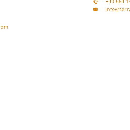
+43 664 
info@terr
.com