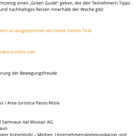
chtzeitig einen „Green Guide“ geben, der den Teilnehmern Tipps
 und nachhaltiges Reisen innerhalb der Woche gibt.
vent ist ausgezeichnet von Green Events Tirol.
raetica-trails.com
erung der Bewegungsfreude
 / Area turistica Passo Resia
l Samnaun Val Müstair AG
naun
8 (Roger Kreienbühl – Medien, Unternehmenskommunikation und