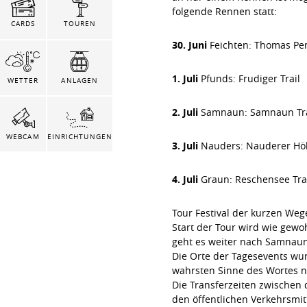
folgende Rennen statt:
CARDS
TOUREN
30. Juni
Feichten: Thomas P
1. Juli
Pfunds: Frudiger Trail
WETTER
ANLAGEN
2. Juli
Samnaun: Samnaun Tra
WEBCAM
EINRICHTUNGEN
3. Juli
Nauders: Nauderer H
4. Juli
Graun: Reschensee Tra
Tour Festival der kurzen Weg
Start der Tour wird wie gewo
geht es weiter nach Samnaun
Die Orte der Tagesevents wur
wahrsten Sinne des Wortes n
Die Transferzeiten zwischen
den öffentlichen Verkehrsmit