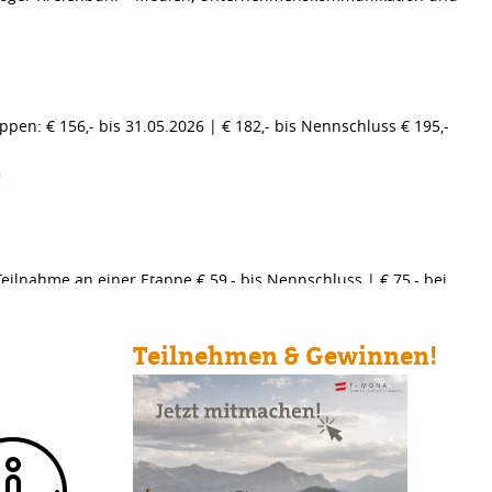
ppen: € 156,- bis 31.05.2026 | € 182,- bis Nennschluss € 195,-
n
 Teilnahme an einer Etappe € 59,- bis Nennschluss | € 75,- bei
Teilnehmen & Gewinnen!
ng aus etwaigen Gründen werden 10,- Euro als
en, der Rest wird wieder rückerstattet.
sere Welt! Bitte reisen Sie umweltfreundlich an.