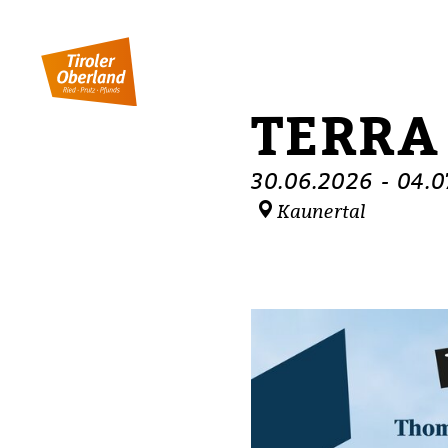
Inhaltstabelle
Terra Raetica Trails
Termine
Ähnliche Events
TERRA
30.06.2026
-
04.0
Kaunertal