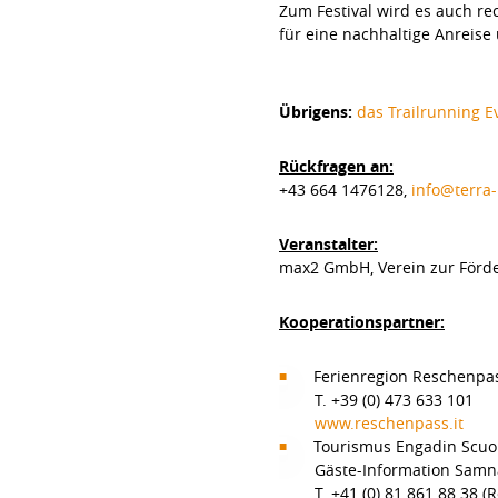
Zum Festival wird es auch re
für eine nachhaltige Anreise
Übrigens:
das Trailrunning E
Rückfragen an:
+43 664 1476128,
info@terra-
Veranstalter:
max2 GmbH, Verein zur Förd
Kooperationspartner:
Ferienregion Reschenpass
T. +39 (0) 473 633 101
www.reschenpass.it
Tourismus Engadin Scuo
Gäste-Information Sam
T. +41 (0) 81 861 88 3