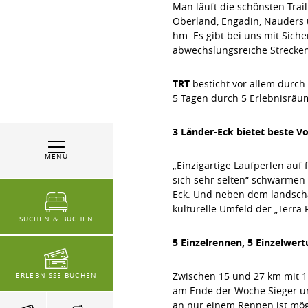
Man läuft die schönsten Trai
Oberland, Engadin, Nauders 
hm. Es gibt bei uns mit Siche
abwechslungsreiche Strecken 
TRT
besticht vor allem durch
5 Tagen durch 5 Erlebnisräum
3 Länder-Eck bietet beste Vo
MENÜ
„Einzigartige Laufperlen auf
sich sehr selten“ schwärmen
Eck. Und neben dem landschaf
kulturelle Umfeld der „Terra 
SUCHEN & BUCHEN
5 Einzelrennen, 5 Einzelwe
Zwischen 15 und 27 km mit 1
ERLEBNISSE BUCHEN
am Ende der Woche Sieger u
an nur einem Rennen ist mög