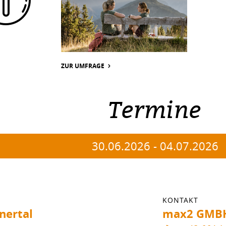
 Bahnhof), Trenitalia, SBB
ams Bahnhof Vorplatz)
hrbörse
ZUR UMFRAGE
Termine
30.06.2026
-
04.07.2026
KONTAKT
nertal
max2 GMB