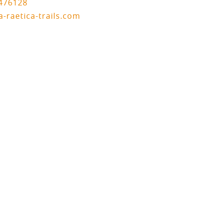
1476128
a-raetica-trails.com