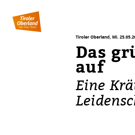
Inhaltstabelle
Das grüne Glück - geh raus & blühe auf
Tiroler Oberland,
Mi. 25.05.
Das gr
auf
Eine Krä
Leidensc