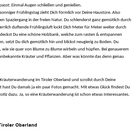
passt: Einmal Augen schließen und genießen.
onniger Frühlingstag zieht Dich förmlich vor Deine Haustüre. Also
n Spaziergang in der freien Natur. Du schlenderst ganz gemütlich durch
errlich duftende Frühlingsluft lockt Dich Meter für Meter weiter durch
tdeckst Du eine schöne Holzbank, welche zum rasten & entspannen
, setzt Du dich gemütlich hin und blickst neugierig zu Boden. Du
n, wie sie quer von Blume zu Blume wirbeln und hüpfen. Bei genauerem
 unbekannte Kräuter und Pflanzen. Aber was könnte das denn genau
e Kräuterwanderung im Tiroler Oberland und scrollst durch Deine
cht hast Du damals ja ein paar Fotos gemacht. Mit etwas Glück findest Du
otiz dazu. Ja, so eine Kräuterwanderung ist schon etwas Interessantes.
iroler Oberland