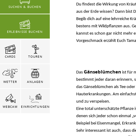
Du findest die Wirkung von Kräu
SUCHEN & BUCHEN
aus der Erde wissen? Dann bist D
Begib dich auf eine lehrreiche K
bestens mit Wildpflanzen aus. 
ERLEBNISSE BUCHEN
kannst es schon gar nicht mehr 
Vorgeschmack erzählt Euch Tamara
CARDS
TOUREN
Gänseblümchen
Das
ist für 
bestimmt jeder daran erinnern, s
WETTER
ANLAGEN
das Gänseblümchen als Tee oder 
Hauterkrankungen. Am einfachste
und zu verspeisen.
WEBCAM
EINRICHTUNGEN
Eine total unterschätzte Pflanze i
denen sich jeder schon einmal „v
Beispiel bei Eisenmangel, Erkran
Sehr interessant ist auch, dass d