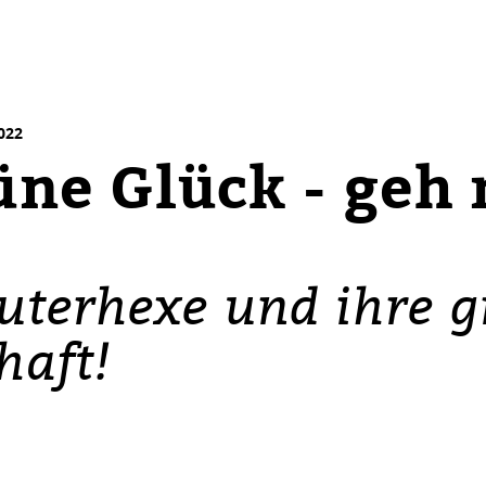
2022
üne Glück - geh 
uterhexe und ihre 
haft!