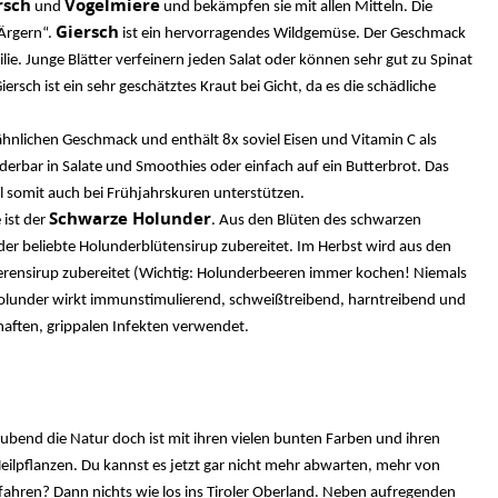
rsch
Vogelmiere
und
und bekämpfen sie mit allen Mitteln. Die
Giersch
 Ärgern“.
ist ein hervorragendes Wildgemüse. Der Geschmack
ilie. Junge Blätter verfeinern jeden Salat oder können sehr gut zu Spinat
rsch ist ein sehr geschätztes Kraut bei Gicht, da es die schädliche
hnlichen Geschmack und enthält 8x soviel Eisen und Vitamin C als
erbar in Salate und Smoothies oder einfach auf ein Butterbrot. Das
ll somit auch bei Frühjahrskuren unterstützen.
Schwarze Holunder
 ist der
. Aus den Blüten des schwarzen
r beliebte Holunderblütensirup zubereitet. Im Herbst wird aus den
erensirup zubereitet (Wichtig: Holunderbeeren immer kochen! Niemals
olunder wirkt immunstimulierend, schweißtreibend, harntreibend und
erhaften, grippalen Infekten verwendet.
end die Natur doch ist mit ihren vielen bunten Farben und ihren
eilpflanzen. Du kannst es jetzt gar nicht mehr abwarten, mehr von
ahren? Dann nichts wie los ins Tiroler Oberland. Neben aufregenden