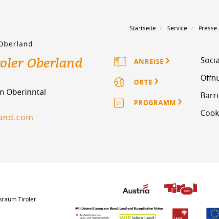
Startseite
Service
Presse
 Oberland
roler Oberland
Socia
ANREISE
Öffn
ORTE
im Oberinntal
Barri
PROGRAMM
Cook
land.com
sraum Tiroler