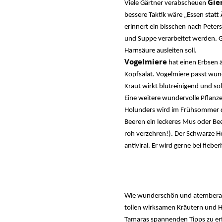
Gie
Viele Gärtner verabscheuen
bessere Taktik wäre „Essen statt
erinnert ein bisschen nach Peters
und Suppe verarbeitet werden. Gie
Harnsäure ausleiten soll.
Vogelmiere
hat einen Erbsen ä
Kopfsalat. Vogelmiere passt wund
Kraut wirkt blutreinigend und so
Eine weitere wundervolle Pflanze
Holunders wird im Frühsommer de
Beeren ein leckeres Mus oder Be
roh verzehren!). Der Schwarze H
antiviral. Er wird gerne bei fieb
Wie wunderschön und atemberaub
tollen wirksamen Kräutern und H
Tamaras spannenden Tipps zu erf