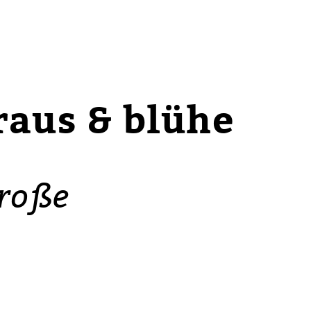
raus & blühe
große