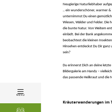
Neugierige Naturliebhaber aufge
.. ein wunderschöner, warmer & s
unternimmst Du einen gemütliche
Wiesen, Wälder und Felder. Die h
die bunte Natur. Von Weitem en
einlädt. Bei der Bank angekommen
beobachtest die kleinen Insekte
Hinsehen entdeckst Du Dir ganz
sein?
Du erinnerst Dich an deine letzt
Bildergalerie am Handy – viellei
das passende Heilkraut und die N
MENÜ
Kräuterwanderungen im T