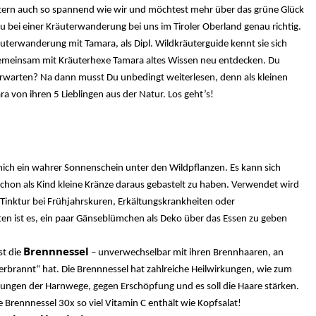
tern auch so spannend wie wir und möchtest mehr über das grüne Glück
u bei einer Kräuterwanderung bei uns im Tiroler Oberland genau richtig.
räuterwanderung mit Tamara, als Dipl. Wildkräuterguide kennt sie sich
Gemeinsam mit Kräuterhexe Tamara altes Wissen neu entdecken. Du
erwarten? Na dann musst Du unbedingt weiterlesen, denn als kleinen
 von ihren 5 Lieblingen aus der Natur. Los geht’s!
mich ein wahrer Sonnenschein unter den Wildpflanzen. Es kann sich
chon als Kind kleine Kränze daraus gebastelt zu haben.
Verwendet wird
Tinktur bei Frühjahrskuren, Erkältungskrankheiten oder
n ist es, ein paar Gänseblümchen als Deko über das Essen zu geben
Brennnessel
st die
– unverwechselbar mit ihren Brennhaaren, an
erbrannt“ hat. Die Brennnessel hat zahlreiche Heilwirkungen, wie zum
kungen der Harnwege, gegen Erschöpfung und es soll die Haare stärken.
ie Brennnessel 30x so viel Vitamin C enthält wie Kopfsalat!